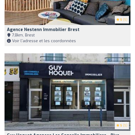
5
(5)
Agence Nestenn Immobilier Brest
7,8km, Brest
Voir l'adresse et les coordonnées
5
(5)