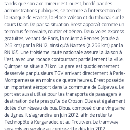
tandis que son axe mineur est-ouest, bordé par des
administrations publiques, se termine à l’intersection de
la Banque de France, la Place Wilson et du tribunal sur le
cours Dajot. De par sa situation, Brest apparaît comme un
terminus ferroviaire, routier et aérien. Deux voies express
gratuites, venant de Paris, la relient à Rennes (située à
243 km) par la RN 12, ainsi qu’à Nantes (à 296 km) par la
RN 165. Une troisième route nationale assure la liaison à
l’est, avec une rocade contournant partiellement la ville.
Quimper se situe à 71 km. La gare est quotidiennement
desservie par plusieurs TGV arrivant directement à Paris-
Montparnasse en moins de quatre heures. Brest possède
un important aéroport dans la commune de Guipavas. Le
port est aussi utilisé pour les transports de passagers à
destination de la presqu’île de Crozon. Elle est également
dotée d’un réseau de bus, Bibus, composé d’une vingtaine
de lignes. Il s’agrandira en juin 2012, afin de relier la
Technopôle à Kergaradec et au Froutven. Le tramway
sera mis en service au centre-ville dès juin 2012.