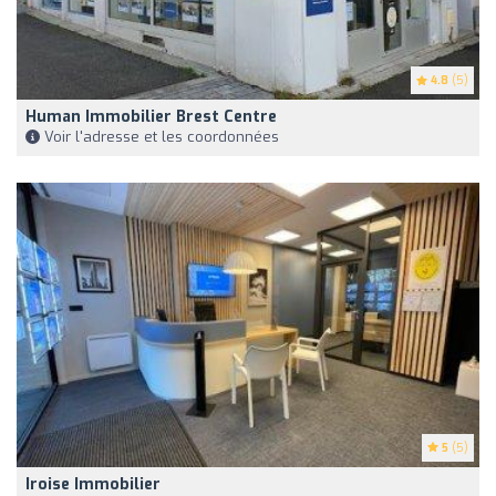
4.8
(5)
Human Immobilier Brest Centre
Voir l'adresse et les coordonnées
5
(5)
Iroise Immobilier