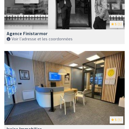
5
(5)
Agence Finistarmor
Voir l'adresse et les coordonnées
5
(5)