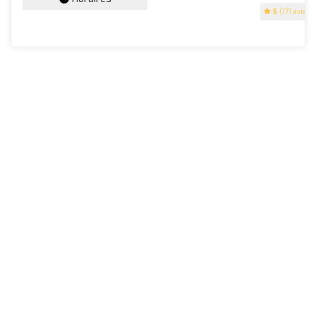
5
(171 avis)