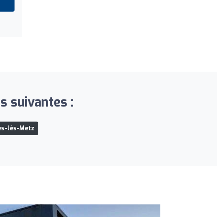
s suivantes :
es-lès-Metz