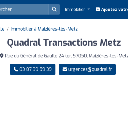
Immobilier
Ajoutez votr
lle
Immobilier à Maizières-lès-Metz
Quadral Transactions Metz
Rue du Général de Gaulle 24 ter, 57050, Maizières-lès-Met
03 87 39 59 39
urgences@quadral.fr