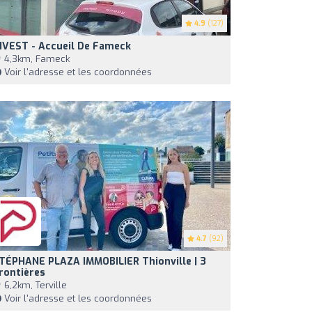
4.9
(127)
IVEST - Accueil De Fameck
4,3km, Fameck
Voir l'adresse et les coordonnées
4.7
(92)
TÉPHANE PLAZA IMMOBILIER Thionville | 3
rontières
6,2km, Terville
Voir l'adresse et les coordonnées