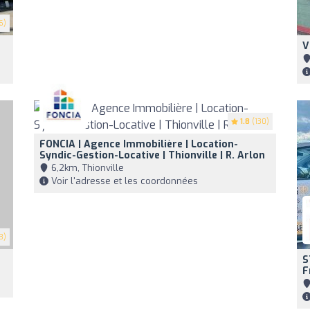
6)
V
1.8
(130)
FONCIA | Agence Immobilière | Location-
Syndic-Gestion-Locative | Thionville | R. Arlon
6,2km, Thionville
Voir l'adresse et les coordonnées
3)
S
F