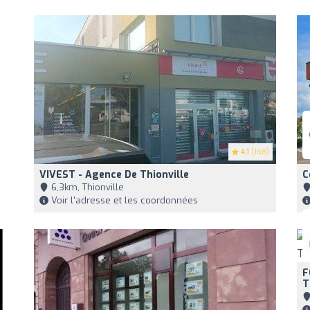
4.1
(168)
VIVEST - Agence De Thionville
C
6,3km, Thionville
Voir l'adresse et les coordonnées
F
T