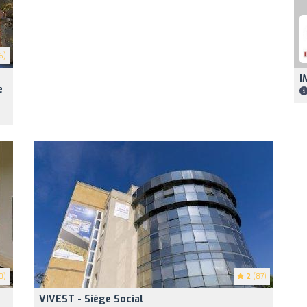
6)
I
e
0)
2
(87)
VIVEST - Siège Social