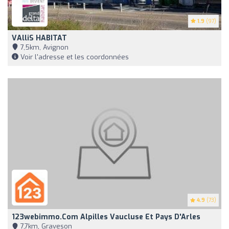
1.9
(97)
VAlliS HABITAT
7,5km, Avignon
Voir l'adresse et les coordonnées
4.9
(73)
123webimmo.com Alpilles Vaucluse Et Pays D'Arles
7,7km, Graveson