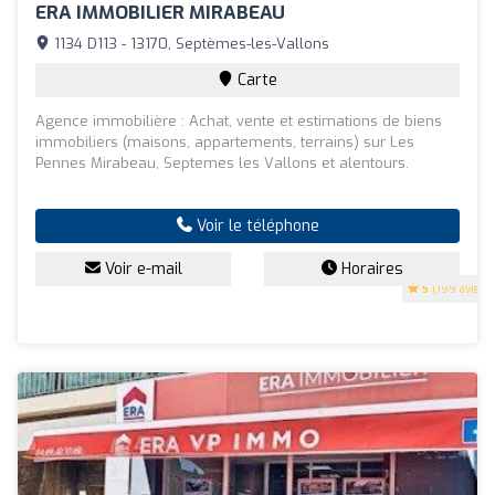
ERA IMMOBILIER MIRABEAU
1134 D113 - 13170, Septèmes-les-Vallons
Carte
Agence immobilière : Achat, vente et estimations de biens
immobiliers (maisons, appartements, terrains) sur Les
Pennes Mirabeau, Septemes les Vallons et alentours.
Voir le téléphone
Voir e-mail
Horaires
5
(199 avis)