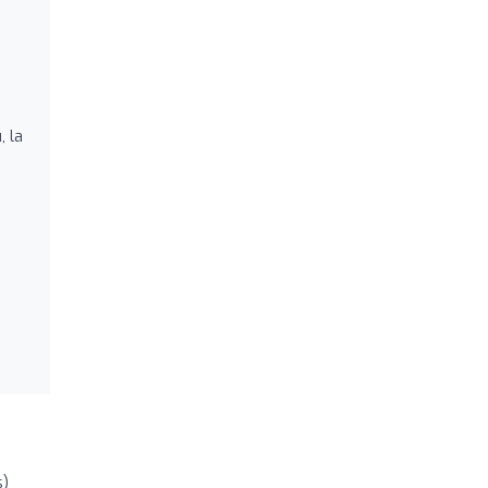
, la
s)