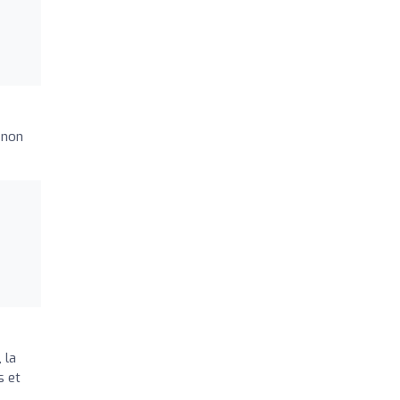
gnon
 la
s et