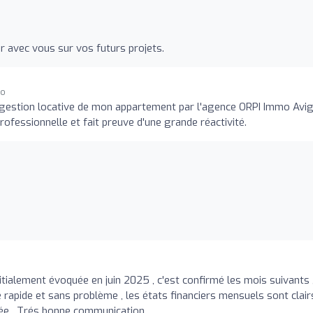
 avec vous sur vos futurs projets.
go
la gestion locative de mon appartement par l'agence ORPI Immo Avi
fessionnelle et fait preuve d'une grande réactivité.
tialement évoquée en juin 2025 , c'est confirmé les mois suivants ,
é rapide et sans problème , les états financiers mensuels sont clair
née . Trés bonne communication .