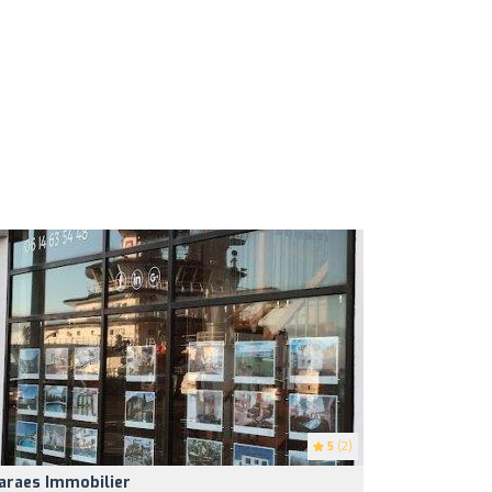
5
(2)
araes Immobilier