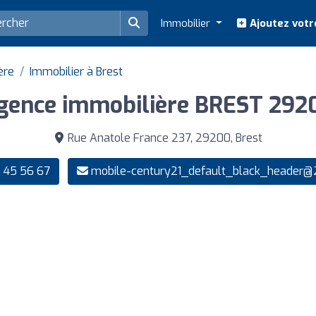
Immobilier
Ajoutez votr
ère
Immobilier à Brest
gence immobilière BREST 292
Rue Anatole France 237, 29200, Brest
 45 56 67
mobile-century21_default_black_header@