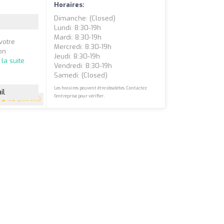
Horaires:
Dimanche: (closed)
Lundi: 8:30-19h
Mardi: 8:30-19h
votre
Mercredi: 8:30-19h
on
Jeudi: 8:30-19h
 la suite
Vendredi: 8:30-19h
Samedi: (closed)
Les horaires peuvent être obsolètes. Contactez
il
l'entreprise pour vérifier.
4.9
(200 avis)