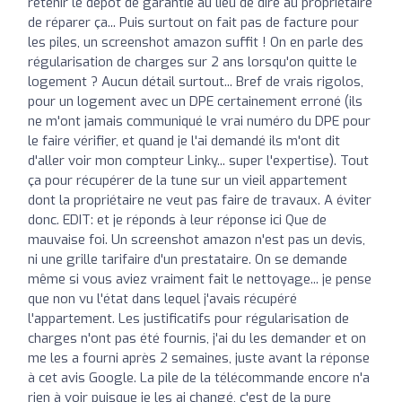
retenir le depot de garantie au lieu de dire au propriétaire
de réparer ça... Puis surtout on fait pas de facture pour
les piles, un screenshot amazon suffit ! On en parle des
régularisation de charges sur 2 ans lorsqu'on quitte le
logement ? Aucun détail surtout... Bref de vrais rigolos,
pour un logement avec un DPE certainement erroné (ils
ne m'ont jamais communiqué le vrai numéro du DPE pour
le faire vérifier, et quand je l'ai demandé ils m'ont dit
d'aller voir mon compteur Linky... super l'expertise). Tout
ça pour récupérer de la tune sur un vieil appartement
dont la propriétaire ne veut pas faire de travaux. A éviter
donc. EDIT: et je réponds à leur réponse ici Que de
mauvaise foi. Un screenshot amazon n'est pas un devis,
ni une grille tarifaire d'un prestataire. On se demande
même si vous aviez vraiment fait le nettoyage... je pense
que non vu l'état dans lequel j'avais récupéré
l'appartement. Les justificatifs pour régularisation de
charges n'ont pas été fournis, j'ai du les demander et on
me les a fourni après 2 semaines, juste avant la réponse
à cet avis Google. La pile de la télécommande encore n'a
rien à voir puisque je les ai changé, c'est de la pure