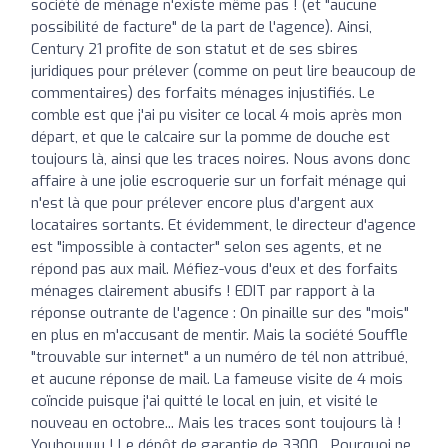
société de ménage n'existe même pas ! (et "aucune
possibilité de facture" de la part de l'agence). Ainsi,
Century 21 profite de son statut et de ses sbires
juridiques pour prélever (comme on peut lire beaucoup de
commentaires) des forfaits ménages injustifiés. Le
comble est que j'ai pu visiter ce local 4 mois après mon
départ, et que le calcaire sur la pomme de douche est
toujours là, ainsi que les traces noires. Nous avons donc
affaire à une jolie escroquerie sur un forfait ménage qui
n'est là que pour prélever encore plus d'argent aux
locataires sortants. Et évidemment, le directeur d'agence
est "impossible à contacter" selon ses agents, et ne
répond pas aux mail. Méfiez-vous d'eux et des forfaits
ménages clairement abusifs ! EDIT par rapport à la
réponse outrante de l'agence : On pinaille sur des "mois"
en plus en m'accusant de mentir. Mais la société Souffle
"trouvable sur internet" a un numéro de tél non attribué,
et aucune réponse de mail. La fameuse visite de 4 mois
coïncide puisque j'ai quitté le local en juin, et visité le
nouveau en octobre... Mais les traces sont toujours là !
Youhouuuu ! Le dépôt de garantie de 3300... Pourquoi ne