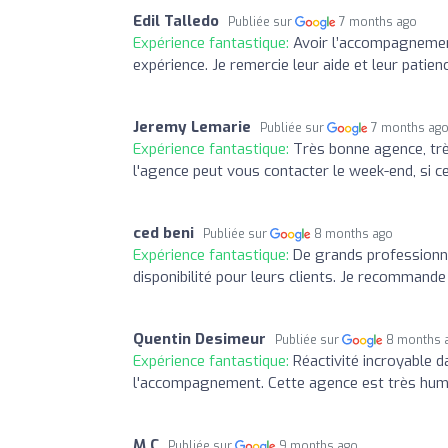
Edil Talledo
Publiée sur
7 months ago
Expérience fantastique:
Avoir l’accompagnement
expérience. Je remercie leur aide et leur patie
Jeremy Lemarie
Publiée sur
7 months ag
Expérience fantastique:
Très bonne agence, trè
l'agence peut vous contacter le week-end, si ce
ced beni
Publiée sur
8 months ago
Expérience fantastique:
De grands professionne
disponibilité pour leurs clients. Je recommand
Quentin Desimeur
Publiée sur
8 months 
Expérience fantastique:
Réactivité incroyable d
l'accompagnement. Cette agence est très huma
M C
Publiée sur
9 months ago