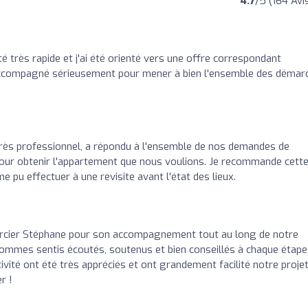
4.7
/5 (164 Avi
té très rapide et j'ai été orienté vers une offre correspondant
é accompagné sérieusement pour mener à bien l'ensemble des démar
é très professionnel, a répondu à l'ensemble de nos demandes de
our obtenir l'appartement que nous voulions. Je recommande cett
 pu effectuer à une revisite avant l'état des lieux.
cier Stéphane pour son accompagnement tout au long de notre
sommes sentis écoutés, soutenus et bien conseillés à chaque étape
ivité ont été très appréciés et ont grandement facilité notre projet
r !