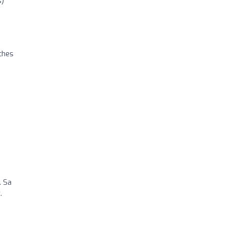
s)
ches
e
. Sa
.