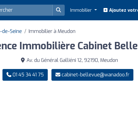
Immobilier
Ajoutez votr
s-de-Seine
Immobilier à Meudon
nce Immobilière Cabinet Bell
Av. du Général Galliéni 12, 92190, Meudon
01 45 34 41 75
cabinet-bellevue@wanadoo.fr