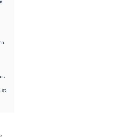
e
en
Les
e
et