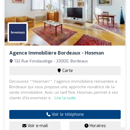
Agence Immobilière Bordeaux - Hosman
132 Rue Fondaudège - 33000, Bordeaux
Carte
Découvrez **Hosman**, l'agence immobilière réinventée à
Bordeaux qui vous propose une approche novatrice de la
vente immobilière. Avec un tarif fixe, Hosman permet à ses
clients d'économiser e...
Lire la suite
Voir le téléphone
Voir e-mail
Horaires