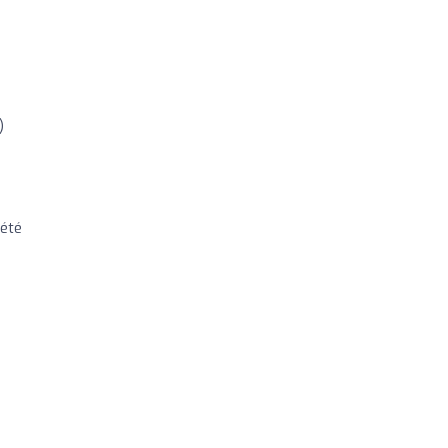
)
 été