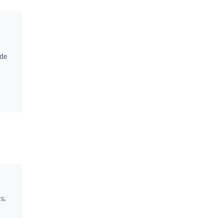
 de
s.