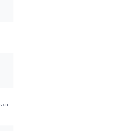
s un
.