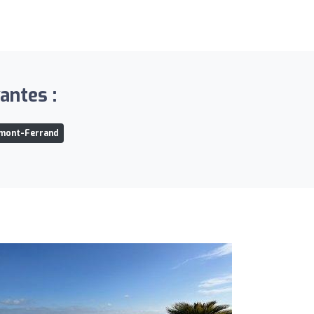
antes :
rmont-Ferrand