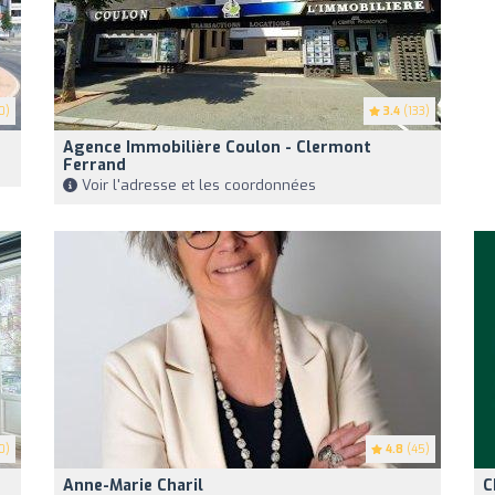
0)
3.4
(133)
Agence Immobilière Coulon - Clermont
Ferrand
Voir l'adresse et les coordonnées
0)
4.8
(45)
Anne-Marie Charil
C