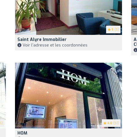
5
(5)
Saint Alyre Immobilier
A
C
Voir l'adresse et les coordonnées
5)
4.6
(51)
HOM