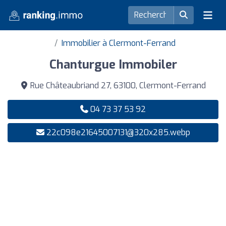
Immobilier à Clermont-Ferrand
Chanturgue Immobiler
Rue Châteaubriand 27, 63100, Clermont-Ferrand
04 73 37 53 92
22c098e21645007131@320x285.webp