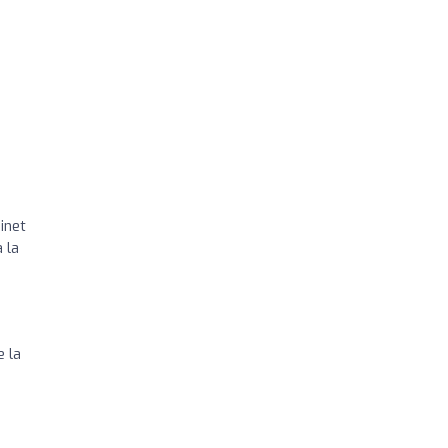
inet
 la
e la