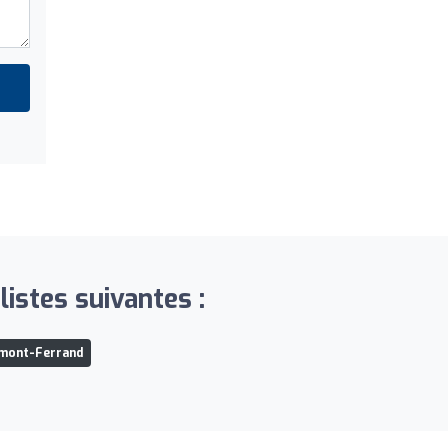
istes suivantes :
rmont-Ferrand