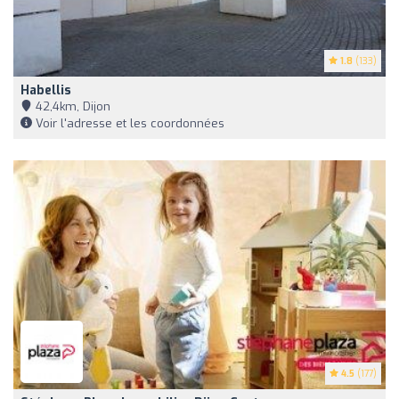
1.8
(133)
Habellis
42,4km, Dijon
Voir l'adresse et les coordonnées
4.5
(177)