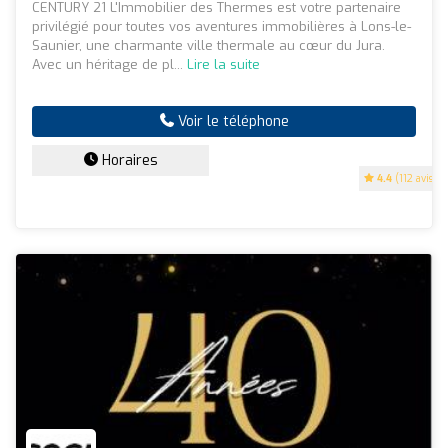
CENTURY 21 L'Immobilier des Thermes est votre partenaire
privilégié pour toutes vos aventures immobilières à Lons-le-
Saunier, une charmante ville thermale au cœur du Jura.
Avec un héritage de pl...
Lire la suite
Voir le téléphone
Horaires
4.4
(112 avis)