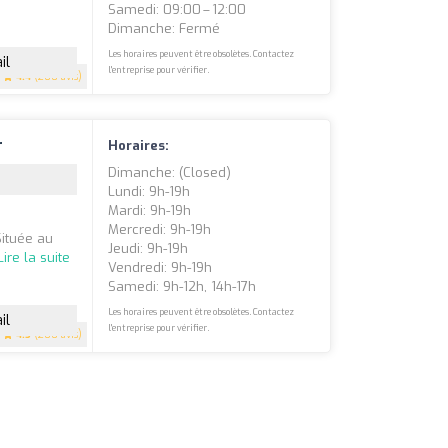
Samedi: 09:00 – 12:00
Dimanche: Fermé
Les horaires peuvent être obsolètes. Contactez
il
l'entreprise pour vérifier.
4.4
(200 avis)
r
Horaires:
Dimanche: (closed)
Lundi: 9h-19h
Mardi: 9h-19h
e
Mercredi: 9h-19h
Située au
Jeudi: 9h-19h
Lire la suite
Vendredi: 9h-19h
Samedi: 9h-12h, 14h-17h
Les horaires peuvent être obsolètes. Contactez
il
l'entreprise pour vérifier.
4.5
(200 avis)