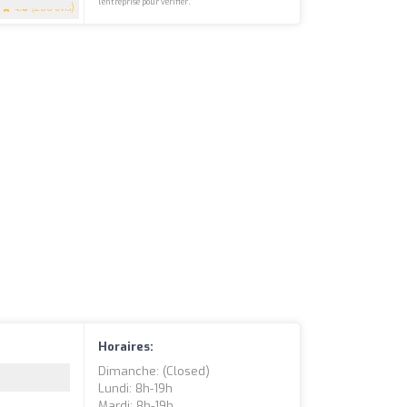
l'entreprise pour vérifier.
4.8
(200 avis)
Horaires:
Dimanche: (closed)
Lundi: 8h-19h
Mardi: 8h-19h