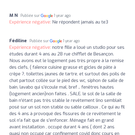
M N
Publiée sur
1 year ago
Expérience négative:
Ne répondent jamais au te3
Fédiline
Publiée sur
1 year ago
Expérience négative:
notre fille a loué un studio pour ses
études durant 4 ans au 28 rue chifflet de Besançon.
Nous avons eut le logement pas très propre à la remise
des clefs, ( faïence cuisine grasse et gicles de pâte à
crêpe ?, toilettes jaunes de tartre, et surtout des poils de
chat partout collée sur le pied des wc, siphon de salle de
bain, lavabo qui s'écoule mal, bref .. fenêtres hautes
(logement ancien)non faites . SALE. le sol de la salle de
bain n'étant pas très stable le revêtement lino semblait
posé sur un sol non stable ou sable cailloux , Ce qui au fil
des 4 ans à provoqué des fissures de ce revêtement le
sol n'a fait que de s'enfoncer. Ménage fait en grand
avant installation , occupé durant 4 ans ( dont 2 ans
quasi non occupé car confinement covid donc cours en