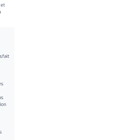
 et
a
sfait
és
us
tion
s