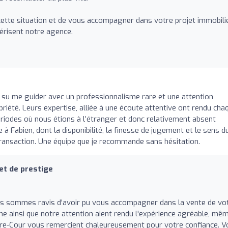
 cette situation et de vous accompagner dans votre projet immobili
ctérisent notre agence.
a su me guider avec un professionnalisme rare et une attention
priété. Leurs expertise, alliée à une écoute attentive ont rendu cha
riodes où nous étions à l’étranger et donc relativement absent
à Fabien, dont la disponibilité, la finesse de jugement et le sens d
transaction. Une équipe que je recommande sans hésitation.
et de prestige
us sommes ravis d'avoir pu vous accompagner dans la vente de vo
me ainsi que notre attention aient rendu l'expérience agréable, mê
rière-Cour vous remercient chaleureusement pour votre confiance. V