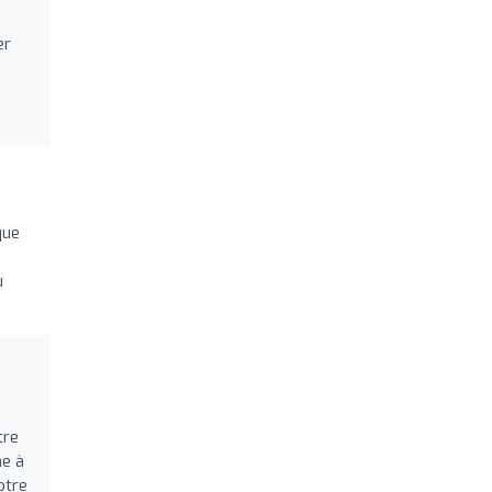
er
que
u
tre
me à
otre