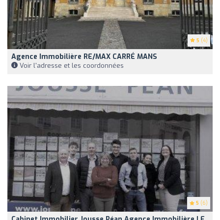
5
(4)
Agence Immobilière RE/MAX CARRÉ MANS
Voir l'adresse et les coordonnées
5
(6)
Cabinet Immobilier Jousse Péan Agence Immobilière LE