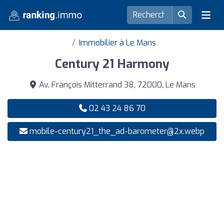
Immobilier à Le Mans
Century 21 Harmony
Av. François Mitterrand 38, 72000, Le Mans
02 43 24 86 70
mobile-century21_the_ad-barometer@2x.webp