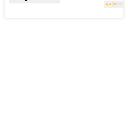
4
(105 avis)