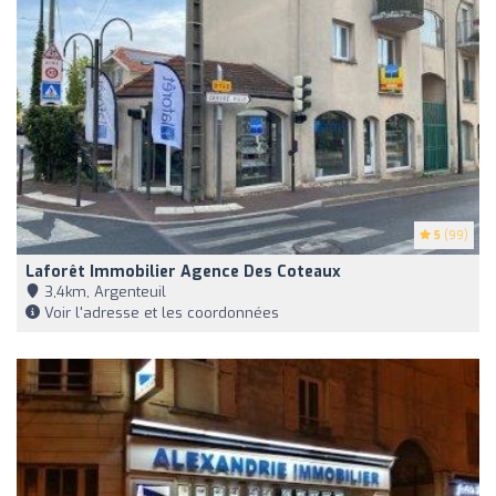
5
(99)
Laforêt Immobilier Agence Des Coteaux
3,4km, Argenteuil
Voir l'adresse et les coordonnées