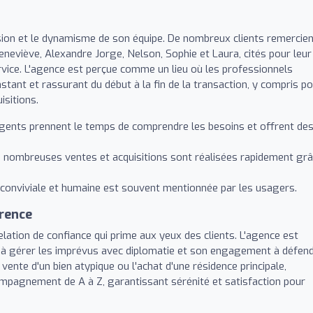
sion et le dynamisme de son équipe. De nombreux clients remercie
neviève, Alexandre Jorge, Nelson, Sophie et Laura, cités pour leur
 service. L'agence est perçue comme un lieu où les professionnels
nstant et rassurant du début à la fin de la transaction, y compris p
isitions.
gents prennent le temps de comprendre les besoins et offrent de
 nombreuses ventes et acquisitions sont réalisées rapidement gr
onviviale et humaine est souvent mentionnée par les usagers.
arence
lation de confiance qui prime aux yeux des clients. L'agence est
 à gérer les imprévus avec diplomatie et son engagement à défen
a vente d'un bien atypique ou l'achat d'une résidence principale,
ompagnement de A à Z, garantissant sérénité et satisfaction pour