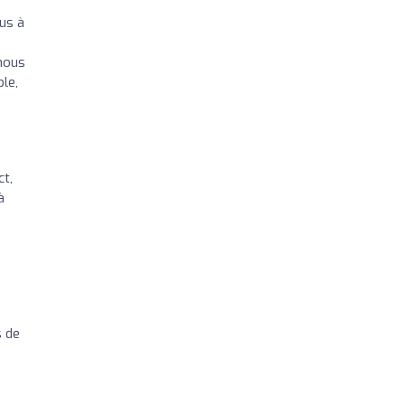
ous à
 nous
ble,
ct,
à
s de