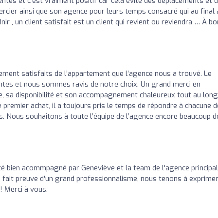
ntes et c’est vraiment positif car cela évite des déplacements et 
mercier ainsi que son agence pour leurs temps consacré qui au final 
r , un client satisfait est un client qui revient ou reviendra … À bo
nt satisfaits de l’appartement que l’agence nous a trouvé. Le
tes et nous sommes ravis de notre choix. Un grand merci en
me, sa disponibilité et son accompagnement chaleureux tout au long
e premier achat, il a toujours pris le temps de répondre à chacune d
s. Nous souhaitons à toute l’équipe de l’agence encore beaucoup d
té bien acommpagné par Geneviève et la team de l'agence principa
a fait preuve d'un grand professionnalisme, nous tenons à exprime
! Merci à vous.