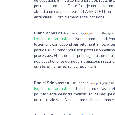
de questions afin de comprendre vos réels atte
pertes de temps … De ce fait , je tiens à la re
abouti à un coup de cœur et LA VENTE ! Pour fini
entendeur… Cordialement et félicitations
Diana Popesku
Publiée sur
11 months ago
Expérience fantastique:
Nous sommes extrêmeme
logement correspond parfaitement à nos atten
particulier à Franck pour son professionnalis
processus. Étant donné qu’il s’agissait de notr
nos questions, ce qui nous a beaucoup rassuré
succès et de belles réussites à venir.
Daniel Srinivassan
Publiée sur
1 year ago
Expérience fantastique:
Très heureux d'avoir é
pour la vente de notre maison. Toute l'équipe 
notre totale satisfaction. Une belle expérience 