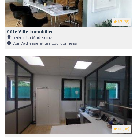
4.7
(78)
Côté Ville Immobilier
5,4km, La Madeleine
Voir l'adresse et les coordonnées
4.1
(116)