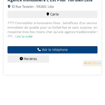
Agence Immobilière C'Est Pour Ton Bien Lille
10 Rue Testelin - 59260, Lille
Carte
???? L'immobilier à honoraires fixes : bénéficiez d’un service
immobilier de qualité pour un forfait fixe et sans surprise, en
moyenne trois fois moins cher qu’une agence traditionnelle !
???...
Lire la suite
Voir le téléphone
Horaires
4.9
(195 avis)