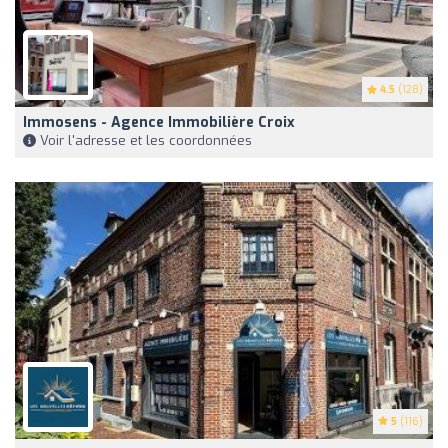
4.5
(128)
Immosens - Agence Immobilière Croix
Voir l'adresse et les coordonnées
5
(116)