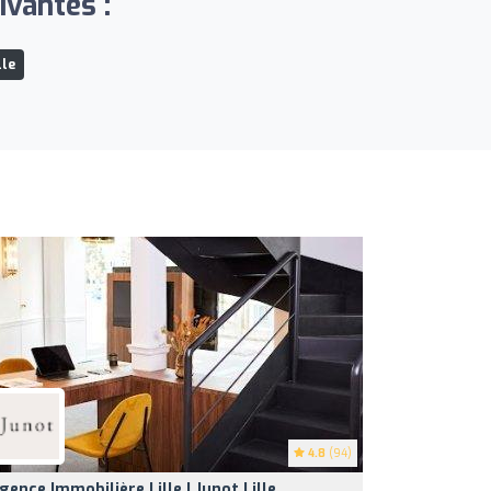
ivantes :
lle
4.8
(94)
gence Immobilière Lille | Junot Lille