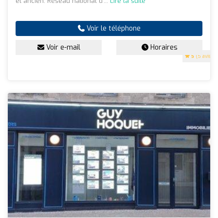
et ancien. Réseau national d'...
Lire la suite
Voir le téléphone
Voir e-mail
Horaires
5
(5 avis)