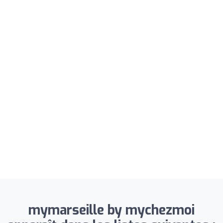
mymarseille by mychezmoi