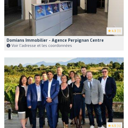
4.3
(3)
Domians Immobilier - Agence Perpignan Centre
Voir l'adresse et les coordonnées
4.5
(4)