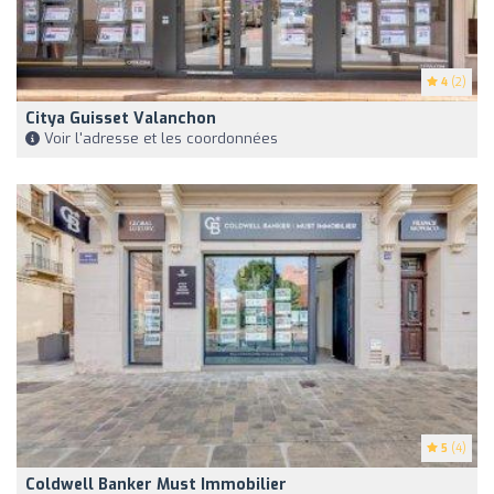
4
(2)
Citya Guisset Valanchon
Voir l'adresse et les coordonnées
5
(4)
Coldwell Banker Must Immobilier