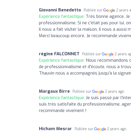
Giovanni Benedetto
Publiée sur
2 years 
Expérience fantastique:
Très bonne agence. Je 
professionnalisme. Si ne c'était pas pour lui, o
il nous a fait visiter la maison, il nous a auss
Merci beaucoup encore. Je recommande viveme
régine FALCONNET
Publiée sur
2 years a
Expérience fantastique:
Nous recommandons cet
de professionnalisme et d'écoute, nous a tro
Thauvin nous a accompagnés jusqu'à la signatur
Margaux Birre
Publiée sur
2 years ago
Expérience fantastique:
Je suis passé par l'int
suis très satisfaite du professionnalisme, agenc
recommande vivement !
Hicham Mesrar
Publiée sur
2 years ago