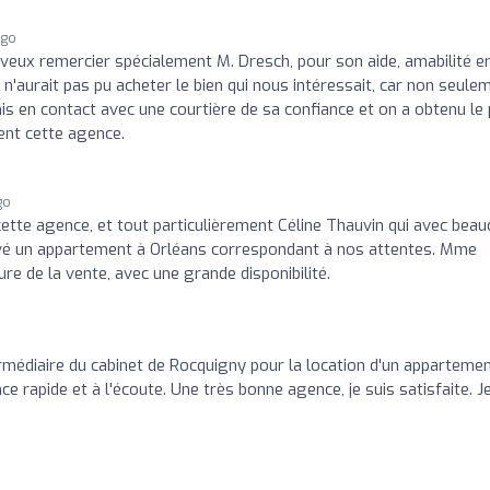
ago
veux remercier spécialement M. Dresch, pour son aide, amabilité e
n n'aurait pas pu acheter le bien qui nous intéressait, car non seule
i mis en contact avec une courtière de sa confiance et on a obtenu le 
nt cette agence.
go
te agence, et tout particulièrement Céline Thauvin qui avec bea
uvé un appartement à Orléans correspondant à nos attentes. Mme
e de la vente, avec une grande disponibilité.
ermédiaire du cabinet de Rocquigny pour la location d'un appartemen
e rapide et à l'écoute. Une très bonne agence, je suis satisfaite. J