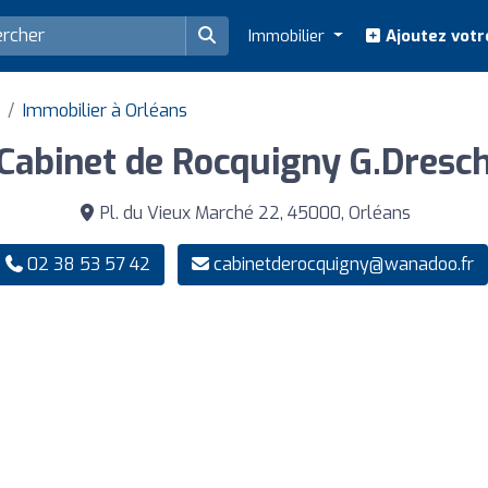
Immobilier
Ajoutez votr
Immobilier à Orléans
Cabinet de Rocquigny G.Dresc
Pl. du Vieux Marché 22, 45000, Orléans
02 38 53 57 42
cabinetderocquigny@wanadoo.fr