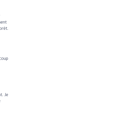
r
ment
prêt.
ucoup
t. Je
e