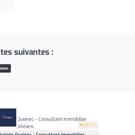
tes suivantes :
léans
4.9
(103)
irginie Queinec - Consultant Immobilier