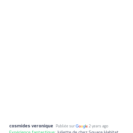
cosmides veronique
Publiée sur
2 years ago
Expérience fantastique:
Juliette de chez Square Habitat