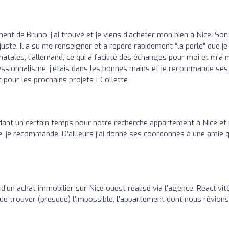
nt de Bruno, j’ai trouvé et je viens d’acheter mon bien à Nice. Son
 juste. Il a su me renseigner et a repéré rapidement “la perle” que je
atales, l’allemand, ce qui a facilité des échanges pour moi et m’a 
ofessionnalisme, j’étais dans les bonnes mains et je recommande ses
t pour les prochains projets ! Collette
dant un certain temps pour notre recherche appartement à Nice et 
, je recommande. D'ailleurs j'ai donné ses coordonnés à une amie q
’un achat immobilier sur Nice ouest réalisé via l’agence. Réactivité
 de trouver (presque) l’impossible, l’appartement dont nous rêvions