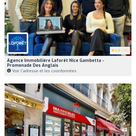
4.9
(176)
Agence Immobilière Laforêt Nice Gambetta -
Promenade Des Anglais
Voir l'adresse et les coordonnées