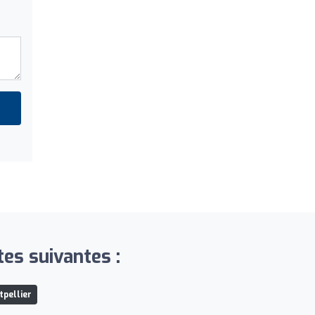
tes suivantes :
tpellier