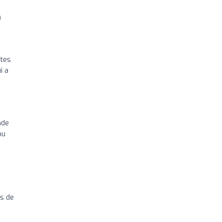
)
rtes
i a
nde
pu
ns de