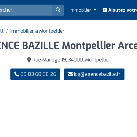
Immobilier
Ajoutez votr
lt
Immobilier à Montpellier
NCE BAZILLE Montpellier Arc
Rue Marioge 19, 34000, Montpellier
09 83 60 08 26
icg@agencebazille.fr