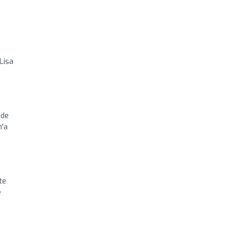
Lisa
 de
n'a
te
e