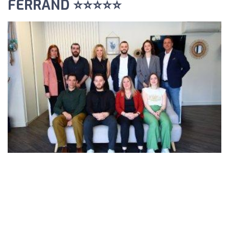
FERRAND ⭐⭐⭐⭐⭐