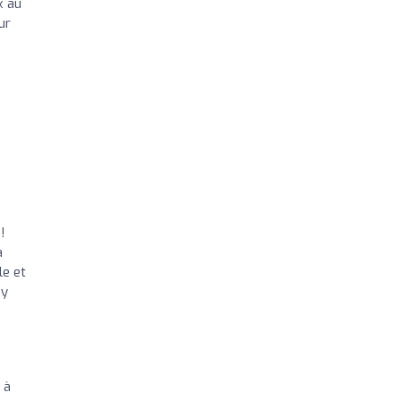
x au
ur
!
a
le et
 y
 à