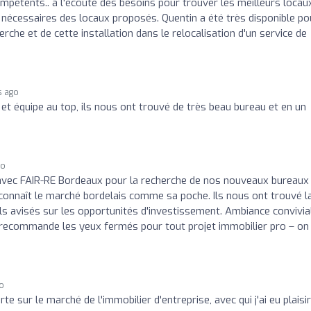
ompétents.. à l'écoute des besoins pour trouver les meilleurs locau
s nécessaires des locaux proposés. Quentin a été très disponible po
he et de cette installation dans le relocalisation d'un service de
s ago
et équipe au top, ils nous ont trouvé de très beau bureau et en un
go
avec FAIR-RE Bordeaux pour la recherche de nos nouveaux bureaux 
t connaît le marché bordelais comme sa poche. Ils nous ont trouvé l
ls avisés sur les opportunités d'investissement. Ambiance convivia
recommande les yeux fermés pour tout projet immobilier pro – on
go
te sur le marché de l'immobilier d'entreprise, avec qui j'ai eu plaisir