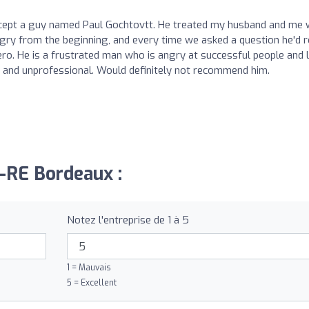
cept a guy named Paul Gochtovtt. He treated my husband and me 
ry from the beginning, and every time we asked a question he'd r
ero. He is a frustrated man who is angry at successful people and 
n and unprofessional. Would definitely not recommend him.
R-RE Bordeaux :
Notez l'entreprise de 1 à 5
1 = Mauvais
5 = Excellent