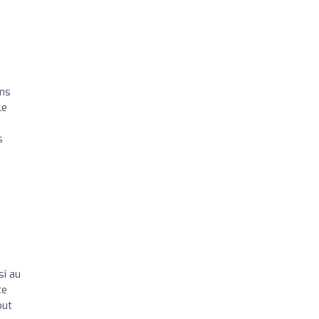
ans
le
s
si au
te
out