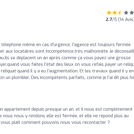
2.7
/5 (14 Avis
au téléphone même en cas d'urgence, l'agence est toujours fermée
er aux locataires sont incompétence,très malhonnête Je déconseil
eau,ils se déplacent un an après comme ça vous payez une grosse
yer,quand vous faites l'état des lieux on vous refais payer un reliq
reliquat quand il y a eu l'augmentation. Et les travaux quand il y en
t non un plombier. Des incompétents parfaits, comme je l'ai dit plus ha
un appartement depuis presque un an, et il nous est complètement
ue nous nous y rendons elle est fermée, et elle ne répond plus au
’il vous plaît comment pouvons nous vous recontacter ?