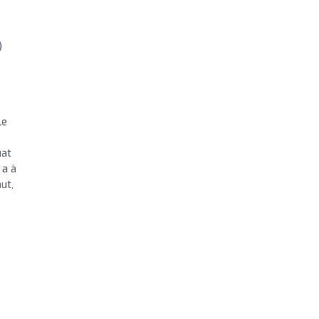
)
le
uat
 a à
ut,