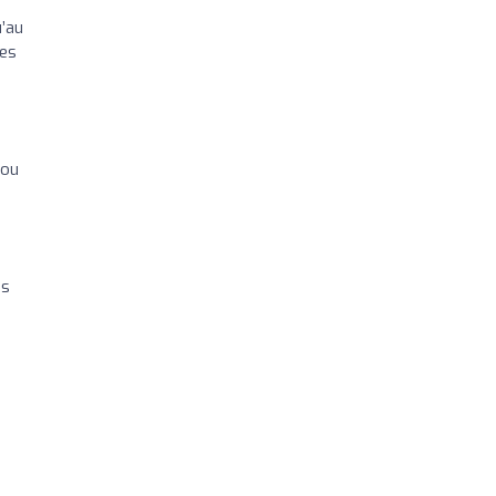
u’au
tes
 ou
es