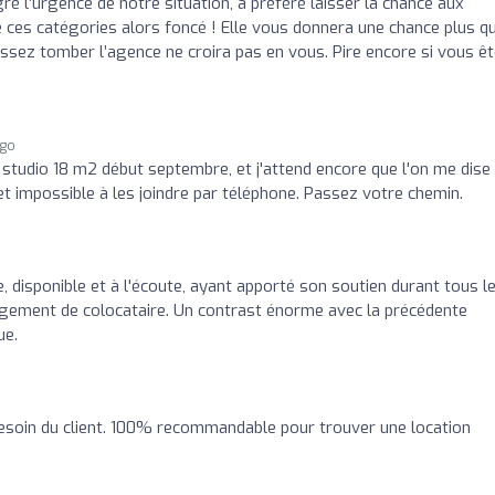
é l’urgence de notre situation, a préféré laisser la chance aux
 de ces catégories alors foncé ! Elle vous donnera une chance plus q
aissez tomber l’agence ne croira pas en vous. Pire encore si vous ê
ago
t studio 18 m2 début septembre, et j'attend encore que l'on me dise
 et impossible à les joindre par téléphone. Passez votre chemin.
 disponible et à l'écoute, ayant apporté son soutien durant tous l
ngement de colocataire. Un contrast énorme avec la précédente
ue.
esoin du client. 100% recommandable pour trouver une location