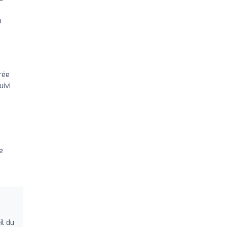
n
rée
uivi
e
e
il du