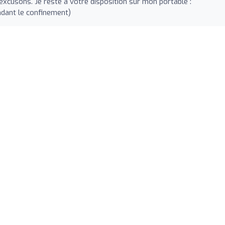
n excusons. Je reste à votre disposition sur mon portable :
ndant le confinement)