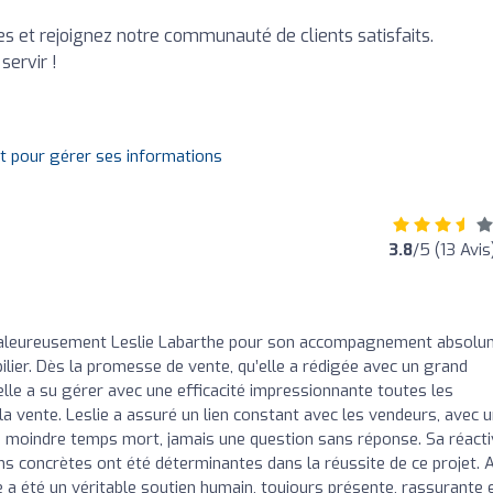
es et rejoignez notre communauté de clients satisfaits.
servir !
it pour gérer ses informations
3.8
/5 (13 Avis
chaleureusement Leslie Labarthe pour son accompagnement absolu
ier. Dès la promesse de vente, qu’elle a rédigée avec un grand
 elle a su gérer avec une efficacité impressionnante toutes les
a vente. Leslie a assuré un lien constant avec les vendeurs, avec 
u le moindre temps mort, jamais une question sans réponse. Sa réactiv
ons concrètes ont été déterminantes dans la réussite de ce projet. 
 a été un véritable soutien humain, toujours présente, rassurante 