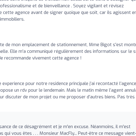
fessionalisme et de bienveillance . Soyez vigilant et révisez
de cette agence avant de signer quoique que soit, car ils agissent e
immobiliers.
ente de mon emplacement de stationnement, Mme Bigot s'est mont
nelle. Elle m'a communiqué régulièrement des informations sur le s
t. Je recommande vivement cette agence !
experience pour notre residence principale j’ai recontacté l’agenc
ropose un rdv pour le lendemain. Mais le matin même l’agent annul
ur discuter de mon projet ou me proposer d’autres biens. Pas très
ssance de ce désagrément et je m'en excuse. Néanmoins, il m'est
as qui vous êtes . . . Monsieur MacFly... Peut-être ce message vient-