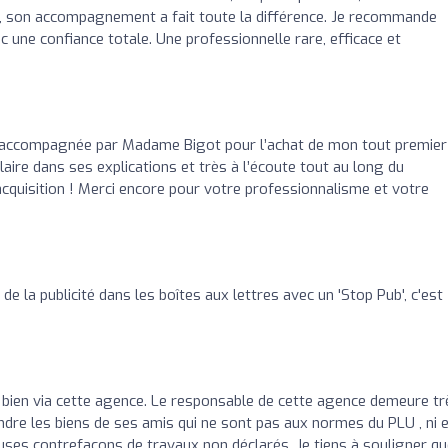
, son accompagnement a fait toute la différence. Je recommande
c une confiance totale. Une professionnelle rare, efficace et
re accompagnée par Madame Bigot pour l’achat de mon tout premier
laire dans ses explications et très à l’écoute tout au long du
cquisition ! Merci encore pour votre professionnalisme et votre
 de la publicité dans les boîtes aux lettres avec un 'Stop Pub', c'est
bien via cette agence. Le responsable de cette agence demeure tr
endre les biens de ses amis qui ne sont pas aux normes du PLU , ni 
uses contrefaçons de travaux non déclarés. Je tiens à souligner q