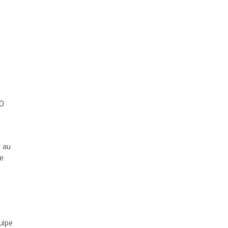
MO
 au
te
uipe