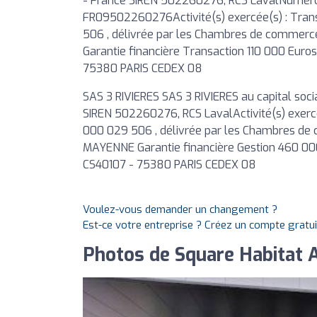
- France SIREN 502260276, RCS LavalNumér
FR09502260276Activité(s) exercée(s) : Trans
506 , délivrée par les Chambres de commerce
Garantie financière Transaction 110 000 Euros
75380 PARIS CEDEX 08
SAS 3 RIVIERES SAS 3 RIVIERES au capital soc
SIREN 502260276, RCS LavalActivité(s) exercé
000 029 506 , délivrée par les Chambres de 
MAYENNE Garantie financière Gestion 460 000
CS40107 - 75380 PARIS CEDEX 08
Voulez-vous demander un changement ?
Est-ce votre entreprise ? Créez un compte gratu
Photos de Square Habitat A