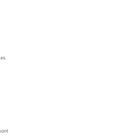
les
 sont