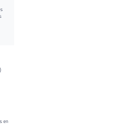
es
s
)
!
es en