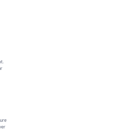
t.
ur
dure
ver