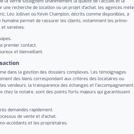
 la Verrie soulignent unanimement la qualité de l'accueil et la
our une recherche de location ou un projet d'achat, les agences met
c, Léo Jollivet ou Kévin Champion, décrits comme disponibles, à
he humaine permet de rassurer les clients, notamment les primo-
 et sereines.
uipes.
le premier contact.
oureux et bienveillant.
nsaction
isme dans la gestion des dossiers complexes. Les témoignages
idement des biens correspondant aux critères des locataires ou
r les vendeurs, la transparence des échanges et l'accompagnement
re chez le notaire, sont des points forts majeurs qui garantissent
 très demandés rapidement.
ocessus de vente et d'achat.
-accédants et les propriétaires.