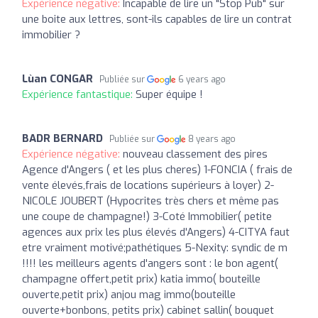
Expérience négative:
Incapable de lire un "Stop Pub" sur
une boite aux lettres, sont-ils capables de lire un contrat
immobilier ?
Lùan CONGAR
Publiée sur
6 years ago
Expérience fantastique:
Super équipe !
BADR BERNARD
Publiée sur
8 years ago
Expérience négative:
nouveau classement des pires
Agence d'Angers ( et les plus cheres) 1-FONCIA ( frais de
vente élevés,frais de locations supérieurs à loyer) 2-
NICOLE JOUBERT (Hypocrites très chers et même pas
une coupe de champagne!) 3-Coté Immobilier( petite
agences aux prix les plus élevés d'Angers) 4-CITYA faut
etre vraiment motivé;pathétiques 5-Nexity: syndic de m
!!!! les meilleurs agents d'angers sont : le bon agent(
champagne offert,petit prix) katia immo( bouteille
ouverte,petit prix) anjou mag immo(bouteille
ouverte+bonbons, petits prix) cabinet sallin( bouquet