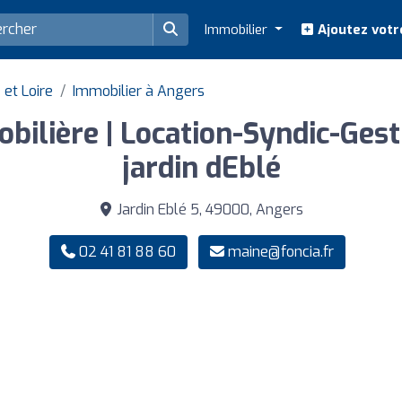
Immobilier
Ajoutez votr
et Loire
Immobilier à Angers
ilière | Location-Syndic-Gesti
jardin dEblé
Jardin Eblé 5, 49000, Angers
02 41 81 88 60
maine@foncia.fr