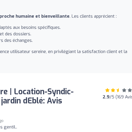
proche humaine et bienveillante
. Les clients apprécient :
daptés aux besoins spécifiques.
 et des dossiers.
ors des échanges.
ce utilisateur sereine, en privilégiant la satisfaction client et la
e | Location-Syndic-
2.9
/5 (169 Avi
jardin dEblé: Avis
go
 gentil..