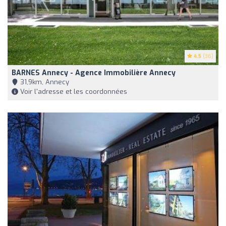
4.5
(36)
BARNES Annecy - Agence Immobilière Annecy
31,9km, Annecy
Voir l'adresse et les coordonnées