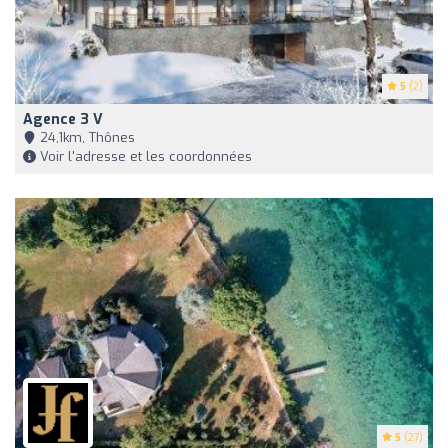
5
(2)
Agence 3 V
24,1km, Thônes
Voir l'adresse et les coordonnées
5
(27)